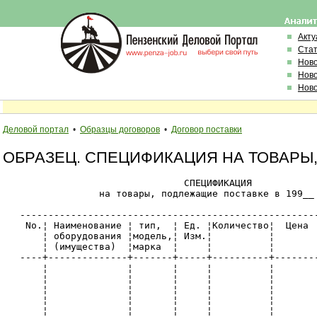
Акту
Стат
Нов
Ново
Ново
Деловой портал
•
Образцы договоров
•
Договор поставки
ОБРАЗЕЦ. СПЕЦИФИКАЦИЯ НА ТОВАРЫ
                                СПЕЦИФИКАЦИЯ

                 на товары, подлежащие поставке в 199__ 
   -----------------------------------------------------
    Nо.¦ Наименование ¦ тип,  ¦ Ед. ¦Количество¦  Цена  
       ¦ оборудования ¦модель,¦ Изм.¦          ¦        
       ¦ (имущества)  ¦марка  ¦     ¦          ¦        
   ----+--------------+-------+-----+----------+--------
       ¦              ¦       ¦     ¦          ¦        
       ¦              ¦       ¦     ¦          ¦        
       ¦              ¦       ¦     ¦          ¦        
       ¦              ¦       ¦     ¦          ¦        
       ¦              ¦       ¦     ¦          ¦        