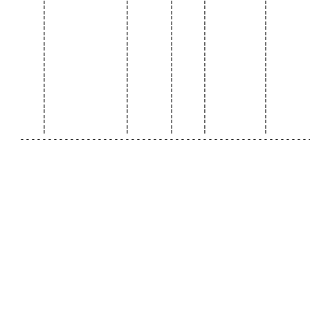
       ¦              ¦       ¦     ¦          ¦        
       ¦              ¦       ¦     ¦          ¦        
       ¦              ¦       ¦     ¦          ¦        
       ¦              ¦       ¦     ¦          ¦        
       ¦              ¦       ¦     ¦          ¦        
       ¦              ¦       ¦     ¦          ¦        
       ¦              ¦       ¦     ¦          ¦        
       ¦              ¦       ¦     ¦          ¦        
       ¦              ¦       ¦     ¦          ¦        
       ¦              ¦       ¦     ¦          ¦        
       ¦              ¦       ¦     ¦          ¦        
       ¦              ¦       ¦     ¦          ¦        
       ¦              ¦       ¦     ¦          ¦        
   -----------------------------------------------------