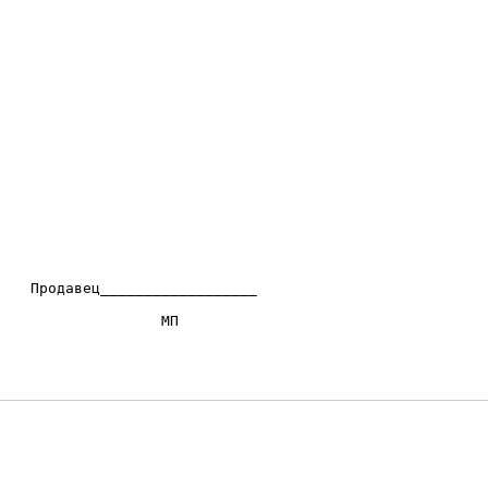
   Продавец__________________                           
                  МП                                   