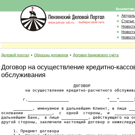
Актуал
Статьи
Новост
Новост
Новост
Деловой портал
•
Образцы договоров
•
Договор банковского счёта
Договор на осуществление кредитно-кассо
обслуживания
                              ДОГОВОР

          на осуществление кредитно-расчетного обслужива
         г._________________                "___"______1
     ________, именуемое в дальнейшем Клиент, в лице ___
основании  __________,  с  одной  стороны,  и  _________
дальнейшем Банк,  в лице ___________, действующего на ос
другой стороны, заключили настоящий договор о нижеследую
     1. Предмет договора
