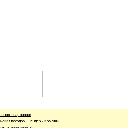
Новости партнеров
жения поездов
•
Тендеры и закупки
зготовление печатей