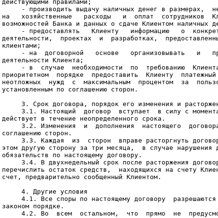
действующими правилами;

     - производить выдачу наличных денег в размерах,  не
на   хозяйственные   расходы   и  оплат  сотрудников  Кл
возможностей Банка и данных о сдаче Клиентом наличных де
     - предоставлять   Клиенту   информацию   о  конкрет
деятельности,  проектах  и  разработках,  предоставленны
клиентами;

     - на  договорной   основе   организовывать   и   пр
деятельности Клиента;

     - в  случае  необходимости  по  требованию  Клиента
приоритетном  порядке  предоставить  Клиенту  платежный 
неотложных  нужд  с  максимальным  процентом  за  пользо
установленным по соглашению сторон.

     3. Срок договора, порядок его изменения и расторжен
     3.1. Настоящий  договор  вступает  в силу с момента
действует в течение неопределенного срока.

     3.2. Изменения  и  дополнения  настоящего  договора
соглашению сторон.

     3.3. Каждая  из  сторон  вправе расторгнуть договор
этом другую сторону за три месяца,  в случае нарушения д
обязательств по настоящему договору.

     3.4. В двухнедельный срок после расторжения договор
перечислить остаток средств,  находящихся на счету Клиен
счет, предварительно сообщенный Клиентом.

     4. Другие условия

     4.1. Все споры по настоящему договору  разрешаются 
законом порядке.

     4.2. Во  всем  остальном,  что  прямо  не  предусмо