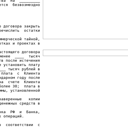
ва  на  _________

тся  безвозмездно

 договора закрыть

ечислить  остатки

мерческой тайной,

тках и проектах в

стоящего договора

енее  ____  тысяч

в после истечения

 установить плату

__ тысяч рублей в

плата  с  Клиента

дарном году после

а  счете  Клиента

олее 30;  плата в

мы, установленной

аверенные   копии

енежных средств в

ка  РФ  и  Банка,

 операций.

  соответствии  с
