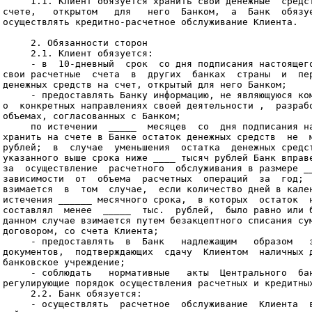
     1.1. Клиент обязуется хранить свои денежные  средст
счете,   открытом   для   него  Банком,  а  Банк  обязуе
осуществлять кредитно-расчетное обслуживание Клиента.

     2. Обязанности сторон

     2.1. Клиент обязуется:

     - в  10-дневный  срок  со дня подписания настоящего
свои расчетные  счета  в  других  банках  страны  и  пер
денежных средств на счет, открытый для него Банком;

     - предоставлять Банку информацию, не являющуюся ком
о  конкретных направлениях своей деятельности ,  разрабо
объемах, согласованных с Банком;

     по истечении  _____  месяцев  со  дня подписания на
хранить на счете в Банке остаток денежных средств  не  м
рублей;  в  случае  уменьшения  остатка  денежных средст
указанного выше срока ниже ____ тысяч рублей Банк вправе
за  осуществление  расчетного  обслуживания в размере __
зависимости  от  объема  расчетных  операций  за  год;  
взимается  в  том  случае,  если количество дней в кален
истечения ______ месячного срока,  в которых  остаток  н
составлял  менее  _____  тыс.  рублей,  было равно или б
данном случае взимается путем безакцептного списания сум
договором, со счета Клиента;

     - предоставлять  в  Банк   надлежащим   образом   з
документов,  подтверждающих  сдачу  Клиентом  наличных д
банковское учреждение;

     - соблюдать   нормативные   акты  Центрального  бан
регулирующие порядок осуществления расчетных и кредитных
     2.2. Банк обязуется:

     - осуществлять  расчетное  обслуживание  Клиента  в