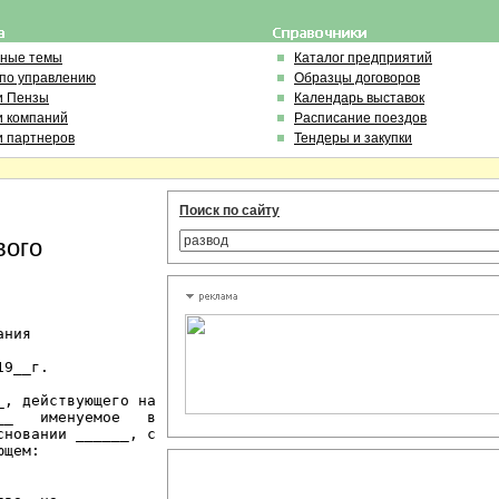
ьные темы
Каталог предприятий
 по управлению
Образцы договоров
и Пензы
Календарь выставок
и компаний
Расписание поездов
и партнеров
Тендеры и закупки
Поиск по сайту
вого
ния

9__г.

, действующего на

_   именуемое   в

новании ______, с

щем:
