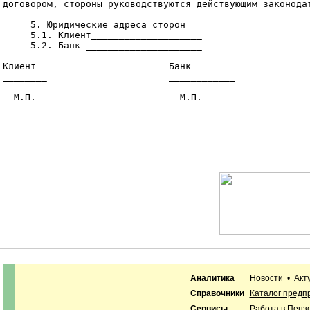
договором, стороны руководствуются действующим законодат
     5. Юридические адреса сторон

     5.1. Клиент____________________

     5.2. Банк _____________________

Клиент                        Банк

________                      ____________

  М.П.                          М.П.

Аналитика
Новости
•
Акт
Справочники
Каталог предп
Сервисы
Работа в Пенз