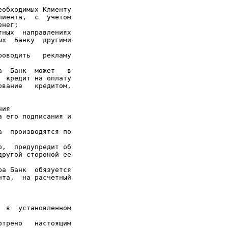
обходимых Клиенту

иента,  с  учетом

нег;

ных  направлениях

х  Банку  другими

оводить   рекламу

  Банк  может   в

 кредит на оплату

вание   кредитом,

ия

 его подписания и

  производятся по

,  предупредит об

ругой стороной ее

а Банк  обязуется

та,  на расчетный

 в  установленном

трено   настоящим
