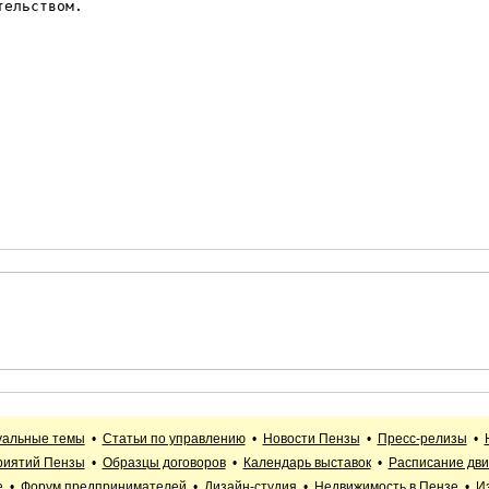
ельством.

уальные темы
•
Статьи по управлению
•
Новости Пензы
•
Пресс-релизы
•
риятий Пензы
•
Образцы договоров
•
Календарь выставок
•
Расписание дви
е
•
Форум предпринимателей
•
Дизайн-студия
•
Недвижимость в Пензе
•
И