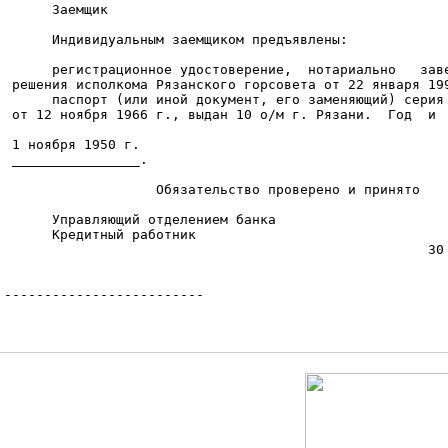
      Заемщик                                           
      Индивидуальным заемщиком предъявлены:

      регистрационное удостоверение,  нотариально   заве
 решения исполкома Рязанского горсовета от 22 января 199
      паспорт (или иной документ, его заменяющий) серия 
 от 12 ноября 1966 г., выдан 10 о/м г. Рязани.  Год  и  
 1 ноября 1950 г.

 ________________.

                   Обязательство проверено и принято

      Управляющий отделением банка                      
      Кредитный работник                                
                                                     30 
-------------------------
