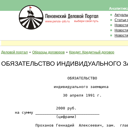
Актуал
Статьи 
Новост
Новости
Новости
Деловой портал
•
Образцы договоров
•
Кредит. Кредитный договор
ОБЯЗАТЕЛЬСТВО ИНДИВИДУАЛЬНОГО 
                             ОБЯЗАТЕЛЬСТВО

                       индивидуального заемщика

                           30 апреля 1991 г.

                        2000 руб.

      на сумму ____________________________

                        (цифрами)

               Проханов Геннадий  Алексеевич, зам.  глав