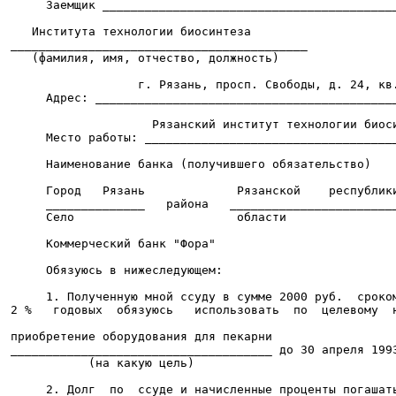
      Заемщик __________________________________________
    Института технологии биосинтеза

 __________________________________________

    (фамилия, имя, отчество, должность)

                   г. Рязань, просп. Свободы, д. 24, кв.
      Адрес: ___________________________________________
                     Рязанский институт технологии биоси
      Место работы: ____________________________________
      Наименование банка (получившего обязательство)

      Город   Рязань             Рязанской    республики
      ______________   района   ________________________
      Село                       области

      Коммерческий банк "Фора"

      Обязуюсь в нижеследующем:

      1. Полученную мной ссуду в сумме 2000 руб.  сроком
 2 %   годовых  обязуюсь   использовать  по  целевому  н
 приобретение оборудования для пекарни

 _____________________________________ до 30 апреля 1993
            (на какую цель)

      2. Долг  по  ссуде и начисленные проценты погашать