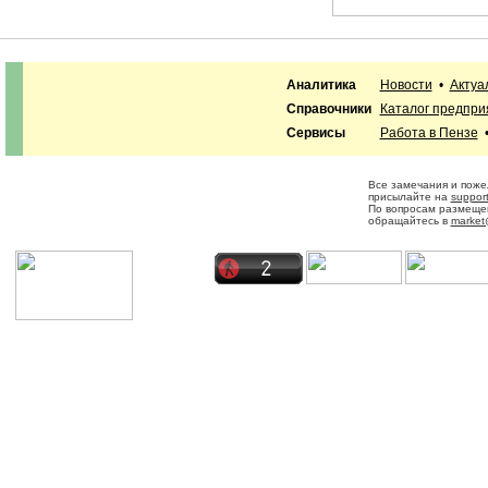
Аналитика
Новости
•
Актуа
Справочники
Каталог предпри
Сервисы
Работа в Пензе
Все замечания и поже
присылайте на
suppor
По вопросам размеще
обращайтесь в
market