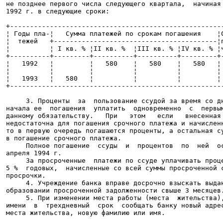
 не позднее первого числа следующего квартала,  начиная 
 1992 г. в следующие сроки:

 +------------------------------------------------------
 ¦ Годы пла-¦   Сумма платежей по срокам погашения    ¦С
 ¦  тежей   +-----------------------------------------¦п
 ¦          ¦ I кв. % ¦II кв. %  ¦III кв. % ¦IV кв. % ¦ч
 +----------+---------+----------+----------+---------+-
 ¦   1992   ¦         ¦   580    ¦   580    ¦   580   ¦ 
 ¦          ¦         ¦          ¦          ¦         ¦ 
 ¦   1993   ¦   580   ¦          ¦          ¦         ¦ 
 +------------------------------------------------------
      3. Проценты  за  пользование ссудой за время со дн
 начала ее  погашения  уплатить  одновременно  с  первым
 данному обязательству.   При   этом   если   внесенная 
 недостаточна для погашения срочного платежа и начисленн
 то в первую очередь погашаются проценты, а остальная су
 в погашение срочного платежа.

      Полное погашение  ссуды  и  процентов  по  ней  ос
 апреля 1994 г.

      За просроченные  платежи по ссуде уплачивать проце
 5 %  годовых,  начисленные со всей суммы просроченной с
 просрочки.

      4. Учреждение банка вправе досрочно взыскать выдан
 образовании просроченной задолженности свыше 3 месяцев.
      5. При изменении места работы (места  жительства),
 имени  в  трехдневный  срок  сообщать банку новый адрес
 места жительства, новую фамилию или имя.
