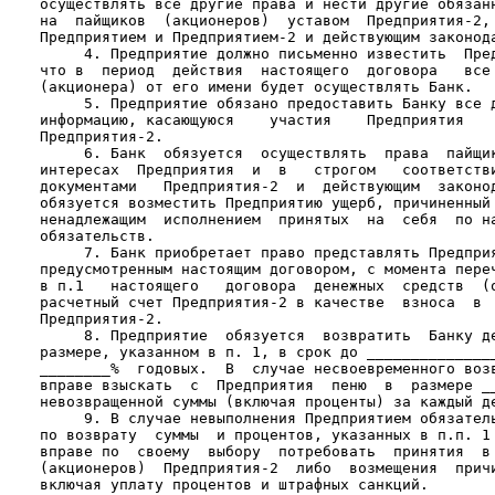
    осуществлять все другие права и нести другие обязанн
    на  пайщиков  (акционеров)  уставом  Предприятия-2, 
    Предприятием и Предприятием-2 и действующим законода
         4. Предприятие должно письменно известить  Пред
    что в  период  действия  настоящего  договора   все 
    (акционера) от его имени будет осуществлять Банк.

         5. Предприятие обязано предоставить Банку все д
    информацию, касающуюся    участия    Предприятия    
    Предприятия-2.

         6. Банк  обязуется  осуществлять  права  пайщик
    интересах  Предприятия  и  в   строгом   соответстви
    документами   Предприятия-2  и  действующим  законод
    обязуется возместить Предприятию ущерб, причиненный 
    ненадлежащим  исполнением  принятых  на  себя  по на
    обязательств.

         7. Банк приобретает право представлять Предприя
    предусмотренным настоящим договором, с момента переч
    в п.1   настоящего   договора  денежных  средств  (о
    расчетный счет Предприятия-2 в качестве  взноса  в  
    Предприятия-2.

         8. Предприятие  обязуется  возвратить  Банку де
    размере, указанном в п. 1, в срок до _______________
    ________%  годовых.  В  случае несвоевременного возв
    вправе взыскать  с  Предприятия  пеню  в  размере __
    невозвращенной суммы (включая проценты) за каждый де
         9. В случае невыполнения Предприятием обязатель
    по возврату  суммы  и процентов, указанных в п.п. 1 
    вправе по  своему  выбору  потребовать  принятия  в 
    (акционеров)  Предприятия-2  либо  возмещения  причи
    включая уплату процентов и штрафных санкций.
