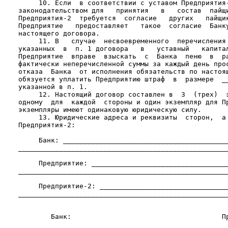
         10. Если  в соответствии с уставом Предприятия-
    законодательством для   принятия   в   состав  пайщи
    Предприятия-2  требуется  согласие   других   пайщик
    Предприятие   предоставляет   такое  согласие  Банку
    настоящего договора.

         11. В   случае  несвоевременного  перечисления 
    указанных  в  п. 1 договора   в   уставный   капитал
    Предприятие  вправе  взыскать  с  Банка  пеню  в  ра
    фактически неперечисленной суммы за каждый день прос
    отказа  Банка  от исполнения обязательств по настоящ
    обязуется уплатить Предприятию штраф  в  размере  __
    указанной в п. 1.

         12. Настоящий договор составлен в  3  (трех)  э
    одному  для  каждой  стороны и один экземпляр для Пр
    экземпляры имеют одинаковую юридическую силу.

         13. Юридические адреса и реквизиты  сторон,  а 
    Предприятия-2:

         Банк: _________________________________________
    ____________________________________________________
         Предприятие: __________________________________
    ____________________________________________________
         Предприятие-2: ________________________________
    ____________________________________________________
            Банк:                                     Пр