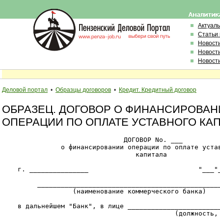
Актуал
Статьи
Новост
Новост
Новост
Деловой портал
•
Образцы договоров
•
Кредит. Кредитный договор
ОБРАЗЕЦ. ДОГОВОР О ФИНАНСИРОВАН
ОПЕРАЦИИ ПО ОПЛАТЕ УСТАВНОГО КА
                               ДОГОВОР Nо. ___

               о финансировании операции по оплате устав
                                  капитала

    г. _______________                            "___"_
         _______________________________________________
                  (наименование коммерческого банка)

    в дальнейшем "Банк", в лице ________________________
                                            (должность, 