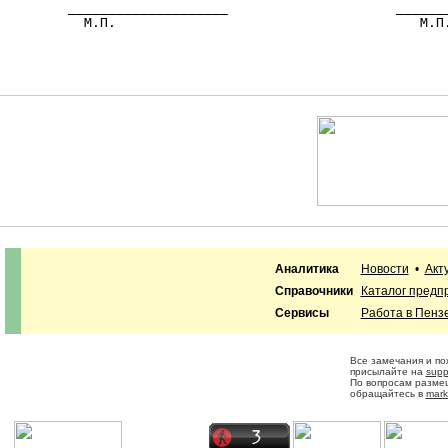
        ____________________                     _______
          М.П.                                      М.П.
Аналитика
Новости
•
Акт
Справочники
Каталог предп
Сервисы
Работа в Пенз
Все замечания и п
присылайте на
supp
По вопросам разме
обращайтесь в
mark