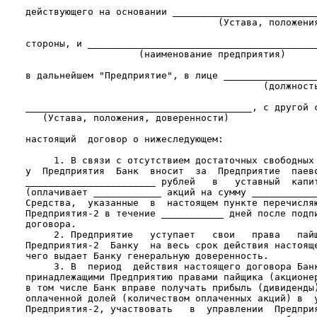
    действующего на основании __________________________
                                      (Устава, положения
    стороны, и _________________________________________
                        (наименование предприятия)

    в дальнейшем "Предприятие", в лице _________________
                                              (должность
    ________________________________________, с другой с
       (Устава, положения, доверенности)

    настоящий  договор о нижеследующем:

         1. В связи с отсутствием достаточных свободных 
    у  Предприятия  Банк  вносит  за  Предприятие  паево
    _______________________ рублей   в   уставный  капит
    (оплачивает ____________ акций на сумму ____________
    Средства,  указанные  в  настоящем пункте перечисляю
    Предприятия-2 в течение ___________ дней после подпи
    договора.

         2. Предприятие   уступает   свои   права   пайщ
    Предприятия-2  Банку  на весь срок действия настояще
    чего выдает Банку генеральную доверенность.

         3. В  период  действия настоящего договора Банк
    принадлежащими Предприятию правами пайщика (акционер
    в том числе Банк вправе получать прибыль (дивиденды)
    оплаченной долей (количеством оплаченных акций) в  у
    Предприятия-2, участвовать   в  управлении  Предприя