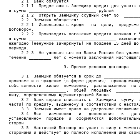
        2.1. Банк обязуется:

        2.1.1. Предоставить Заемщику кредит для уплаты п
   в сумме ___________________________ рублей.

        2.1.2. Открыть Заемщику ссудный счет Nо. _______
        2.2. Заемщик обязуется:

        2.2.1. Использовать кредит  на  цели,  предусмот
   Договором.

        2.2.2. Производить погашение кредита начиная с "
   в сумме ___________________________________ ежемесячн
   ежегодно (ненужное зачеркнуть) не позднее 15 дней до 
   периода.

        2.2.3. Не увольняться из Банка России без уважит
   течение _________ лет с момента заключения настоящего
                         3. Прочие условия договора

        3.1. Заемщик обязуется в срок до _______________
   произвести отчуждение (в форме дарения)  принадлежаще
   собственности  жилое  помещение,  расположенное  по а
   _______________________,  общей  площадью  __________
   лицу, определенному Администрацией Банка.

        3.2. Банк вправе списывать с  Заемщика  сумму  з
   части) по кредиту, выданному в соответствии с настоящ
        3.3. Заемщик имеет право на досрочное погашение 
        3.4. Все   изменения   и   дополнения   к   дого
   установленном  порядке  и  оформляются  дополнительны
   сторон.

        3.5. Настоящий Договор вступает в силу с момента
   сторонами и действует до полного исполнения ими своих