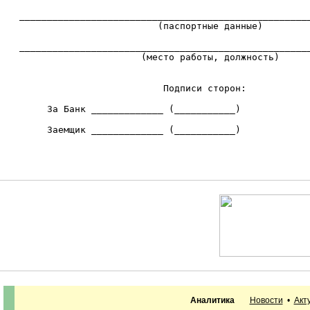
   _____________________________________________________
                            (паспортные данные)

   _____________________________________________________
                         (место работы, должность)

                             Подписи сторон:

        За Банк _____________ (___________)

        Заемщик _____________ (___________)

Аналитика
Новости
•
Акт