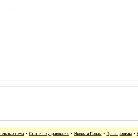
_________________

_________________

уальные темы
•
Статьи по управлению
•
Новости Пензы
•
Пресс-релизы
•