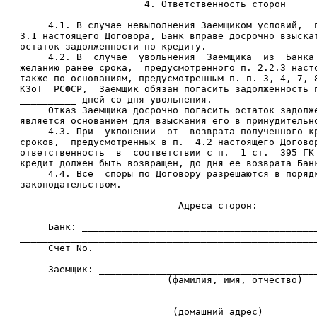
                         4. Ответственность сторон

        4.1. В случае невыполнения Заемщиком условий,  п
   3.1 настоящего Договора, Банк вправе досрочно взыскат
   остаток задолженности по кредиту.

        4.2. В  случае  увольнения  Заемщика  из  Банка 
   желанию ранее срока,  предусмотренного п. 2.2.3 насто
   также по основаниям, предусмотренным п. п. 3, 4, 7, 8
   КЗоТ  РСФСР,  Заемщик обязан погасить задолженность п
   __________ дней со дня увольнения.

        Отказ Заемщика досрочно погасить остаток задолже
   является основанием для взыскания его в принудительно
        4.3. При  уклонении  от  возврата полученного кр
   сроков,  предусмотренных в п.  4.2 настоящего Договор
   ответственность  в  соответствии с п.  1 ст.  395 ГК 
   кредит должен быть возвращен, до дня ее возврата Банк
        4.4. Все  споры по Договору разрешаются в порядк
   законодательством.

                               Адреса сторон:

        Банк: __________________________________________
   _____________________________________________________
        Счет Nо. _______________________________________
        Заемщик: _______________________________________
                             (фамилия, имя, отчество)

   _____________________________________________________
                              (домашний адрес)
