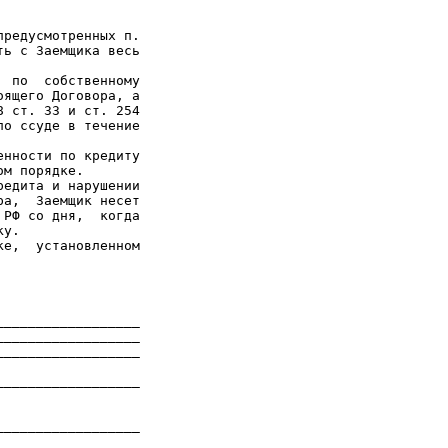
редусмотренных п.

ь с Заемщика весь

 по  собственному

ящего Договора, а

 ст. 33 и ст. 254

о ссуде в течение

нности по кредиту

м порядке.

едита и нарушении

а,  Заемщик несет

РФ со дня,  когда

у.

е,  установленном

_________________

_________________

_________________

_________________

_________________
