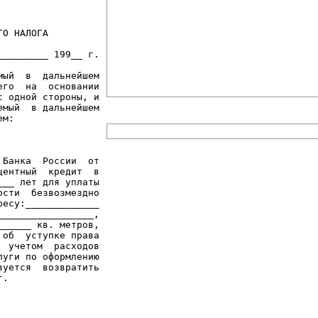
О НАЛОГА

________ 199__ г.

ый  в  дальнейшем

го  на  основании

 одной стороны, и

мый  в дальнейшем

м:

Банка  России  от

ентный  кредит  в

__ лет для уплаты

сти  безвозмездно

есу:_____________

________________,

_____ кв. метров,

об  уступке права

 учетом  расходов

уги по оформлению

уется  возвратить

.
