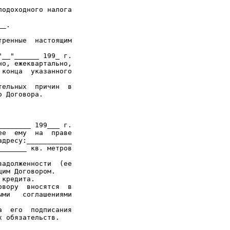
одоходного налога

_.

ренные  настоящим

__"______ 199_ г.

о, ежеквартально,

конца  указанного

ельных  причин  в

 Договора.

_______ 199___ г.

е  ему  на  праве

дресу:___________

______ кв. метров

адолженности  (ее

им Договором.

кредита.

вору  вносятся  в

ми   соглашениями

  его  подписания

 обязательств.
