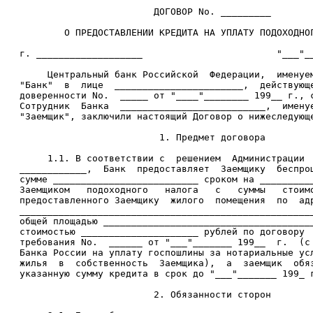
                           ДОГОВОР Nо. _________

           О ПРЕДОСТАВЛЕНИИ КРЕДИТА НА УПЛАТУ ПОДОХОДНОГ
   г. ___________________                        "___"__
        Центральный банк Российской  Федерации,  именуем
   "Банк"  в  лице  _______________________,  действующе
   доверенности Nо.  _____ от "____"________ 199__ г., с
   Сотрудник  Банка  __________________________,  именуе
   "Заемщик", заключили настоящий Договор о нижеследующе
                            1. Предмет договора

        1.1. В соответствии с  решением  Администрации  
   ____________,  Банк  предоставляет  Заемщику  беспроц
   сумме __________________________ сроком на __________
   Заемщиком   подоходного   налога   с   суммы   стоимо
   предоставленного Заемщику  жилого  помещения  по  адр
   _____________________________________________________
   общей площадью ______________________________________
   стоимостью _____________________ рублей по договору  
   требования Nо.  ______ от "___"_______ 199__  г.  (с 
   Банка России на уплату госпошлины за нотариальные усл
   жилья  в  собственность  Заемщика),  а  заемщик  обяз
   указанную сумму кредита в срок до "___"_______ 199_ г
                           2. Обязанности сторон
