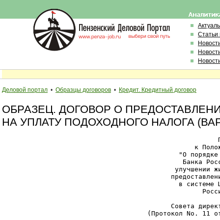
Актуал
Статьи
Новост
Новост
Новост
Деловой портал
•
Образцы договоров
•
Кредит. Кредитный договор
ОБРАЗЕЦ. ДОГОВОР О ПРЕДОСТАВЛЕН
НА УПЛАТУ ПОДОХОДНОГО НАЛОГА (ВА
                                                       П
                                                 к Полож
                                             "О порядке 
                                              Банка Росс
                                            улучшении жи
                                           предоставлени
                                             в системе Ц
                                                   Росси
                                                        
                                           Совета директ
                                     (Протокол Nо. 11 от