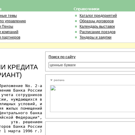
ьные темы
Каталог предприятий
 по управлению
Образцы договоров
и Пензы
Календарь выставок
и компаний
Расписание поездов
и партнеров
Тендеры и закупки
Поиск по сайту
ИИ КРЕДИТА
РИАНТ)
риложение Nо. 2-а

ению Банка России

учета сотрудников

ии, нуждающихся в

лищных условий, и

я жилых помещений

ентрального банка

йской Федерации",

    утв. решением

оров Банка России

 1 марта 1996 г.)
