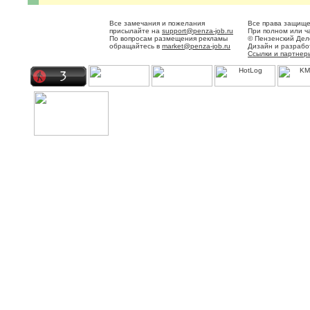
Все замечания и пожелания
Все права защище
присылайте на
support@penza-job.ru
При полном или ч
По вопросам размещения рекламы
© Пензенский Дел
обращайтесь в
market@penza-job.ru
Дизайн и разраб
Ссылки и партнер