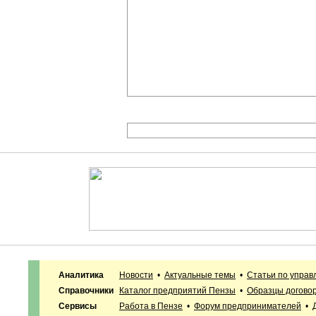
Аналитика
Новости
•
Актуальные темы
•
Статьи по упра
Справочники
Каталог предприятий Пензы
•
Образцы догово
Сервисы
Работа в Пензе
•
Форум предпринимателей
•