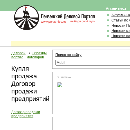
Актуальны
Статьи по
Новости П
Новости к
Новости п
Деловой
•
Образцы
Поиск по сайту
портал
договоров
Купля-
продажа.
Договор
продажи
предприятий
Договор продажи
предприятия